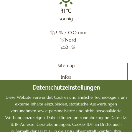
31
°C
sonnig
2
%
/ 0.0 mm
Nord
21 %
Sitemap
Infos
Datenschutzeinstellungen
Impressum
Diese Website verwendet Cookies und ähnliche Technologien, um
Datenschutz
externe Inhalte einzubinden, statistische Auswertungen
vorzunehmen sowie personalisierte und nicht-personalisierte
Cookie
Werbung anzuzeigen. Dabei können personenbezogene Daten (z.
Jobs & Karriere
B. IP-Adresse, Gerätekennungen, Cookie-IDs) an Dritte, auch
außerhalb der EU (z. B. in die USA), übermittelt werden. Ihre