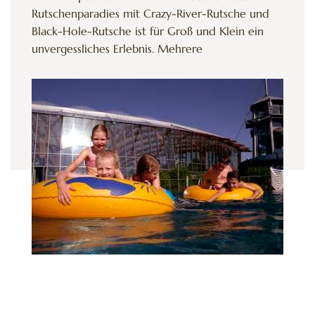
Rutschenparadies mit Crazy-River-Rutsche und
Black-Hole-Rutsche ist für Groß und Klein ein
unvergessliches Erlebnis. Mehrere
Ruhebereiche und Liegeflächen laden zum
Entspannen ein. Der Außenbereich lockt mit
Wasserspielgarten, Heißwasserbecken, Badria-
See, Bachsause (Rutsche), Spielplatz,
Grillplätzen, Minigolf, Kneipp-Becken,
Trampolinanlage und großzügigen Liege- und
Spielwiesen.