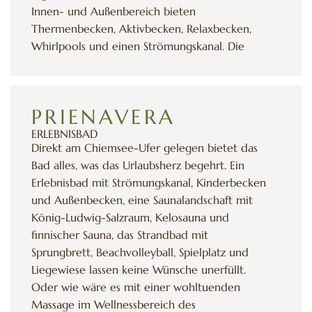
Innen- und Außenbereich bieten
Thermenbecken, Aktivbecken, Relaxbecken,
Whirlpools und einen Strömungskanal. Die
großzügige Saunalandschaft mit finnischer
Sauna, Erdsauna, Kräutersudsauna, Biosauna
und vielen weiteren Saunen lässt keine
PRIENAVERA
Wohlfühl-Wünsche unerfüllt. Sie erreichen die
Chiemgau Thermen in nur 25 Minuten
ERLEBNISBAD
Direkt am Chiemsee-Ufer gelegen bietet das
Autofahrt.
Bad alles, was das Urlaubsherz begehrt. Ein
Erlebnisbad mit Strömungskanal, Kinderbecken
und Außenbecken, eine Saunalandschaft mit
König-Ludwig-Salzraum, Kelosauna und
finnischer Sauna, das Strandbad mit
Sprungbrett, Beachvolleyball, Spielplatz und
Liegewiese lassen keine Wünsche unerfüllt.
Oder wie wäre es mit einer wohltuenden
Massage im Wellnessbereich des