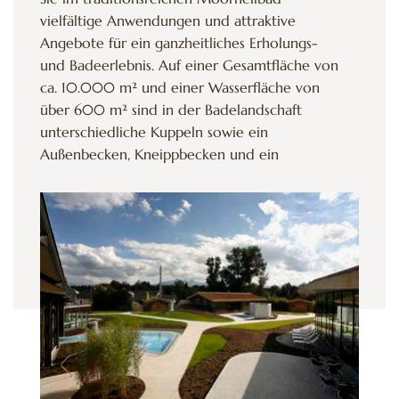
vielfältige Anwendungen und attraktive
Angebote für ein ganzheitliches Erholungs-
und Badeerlebnis. Auf einer Gesamtfläche von
ca. 10.000 m² und einer Wasserfläche von
über 600 m² sind in der Badelandschaft
unterschiedliche Kuppeln sowie ein
Außenbecken, Kneippbecken und ein
Kinderbereich integriert. Entspannte Stunden
erwarten Sie in der herrlichen Saunalandschaft
mit Saunagarten. Auch Wellnessliebhaber
kommen mit Sicherheit nicht zu kurz:
Gesundheit, Schönheit und Wohlbefinden als
Massage- und Bädererlebnis erleben Sie in der
Beauty- & Wellnessoase.