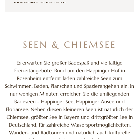
BIKEGUIDE-CHIEMGAU
Das Team von Bikeguide-Chiemgau aus
Rosenheim bietet neben individuellen
Mountainbike Reisen und Alpenüberquerungen
auch Bikepark-Camps, Fahrtechnikkurse und
SEEN & CHIEMSEE
geführte Touren für Mountainbike-Begeisterte
aus der Region Chiemgau und darüber hinaus
an. Das Motto ist es gemeinsam Spaß am
Es erwarten Sie großer Badespaß und vielfältige
Mountainbiken zu haben, egal ob Anfänger
Freizeitangebote. Rund um den Happinger Hof in
oder Profi, Firmen oder Gruppen, Senioren
Rosenheim entfernt laden zahlreiche Seen zum
oder Kids. Während der persönlich
Schwimmen, Baden, Planschen und Spazierengehen ein. In
angepassten Mountainbike Touren und
nur wenigen Minuten erreichen Sie die umliegenden
Fahrtechnikkurse zeigt Ihnen das Team die
Badeseen - Happinger See, Happinger Ausee und
schönsten Wege und Abfahrten in Bayern,
Floriansee. Neben diesen kleineren Seen ist natürlich der
Oberbayern und im Chiemgau. Mit kleinen
Chiemsee, größter See in Bayern und drittgrößter See in
Gruppenstärken bis max. 6 Personen ist es
Deutschland, für zahlreiche Wassersportmöglichkeiten,
möglich, sich individuell auf jeden Einzelnen zu
Wander- und Radtouren und natürlich auch kulturelle
konzentrieren, um einen optimalen Erfolg und