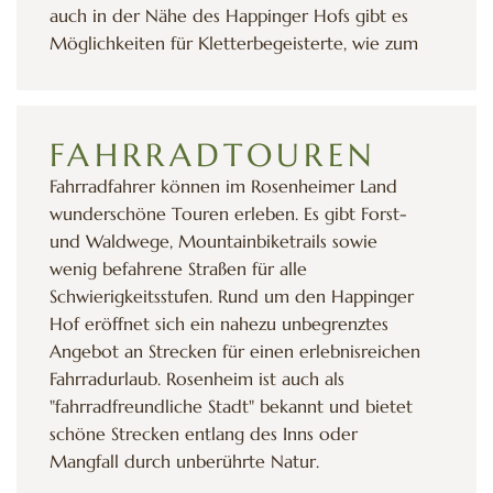
auch in der Nähe des Happinger Hofs gibt es
Möglichkeiten für Kletterbegeisterte, wie zum
Beispiel die Kletterhalle Rosenheim. Entdecken
Sie die Vielfalt des Kletterns in unserer Region
und verbringen Sie einen aktiven und
FAHRRADTOUREN
unvergesslichen Aufenthalt bei uns im
Happinger Hof.
Fahrradfahrer können im Rosenheimer Land
wunderschöne Touren erleben. Es gibt Forst-
und Waldwege, Mountainbiketrails sowie
wenig befahrene Straßen für alle
Schwierigkeitsstufen. Rund um den Happinger
Hof eröffnet sich ein nahezu unbegrenztes
Angebot an Strecken für einen erlebnisreichen
Fahrradurlaub. Rosenheim ist auch als
"fahrradfreundliche Stadt" bekannt und bietet
schöne Strecken entlang des Inns oder
Mangfall durch unberührte Natur.