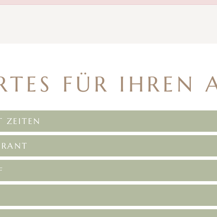
RTES FÜR IHREN 
 ZEITEN
URANT
F