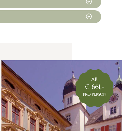
AB
€ 661,-
PRO PERSON