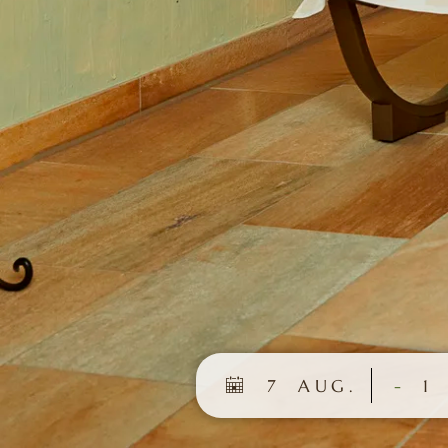
7
AUG.
-
1