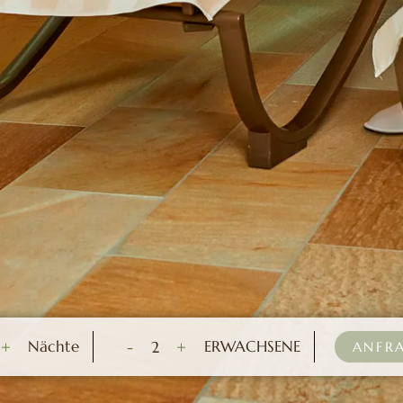
Nächte
ERWACHSENE
+
-
2
+
ANFR